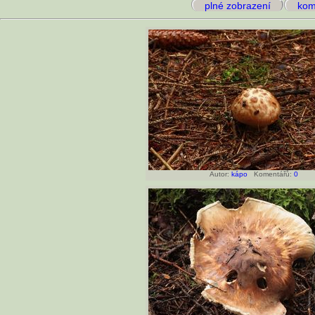
plné zobrazení
kome
Autor:
kápo
Komentářů:
0