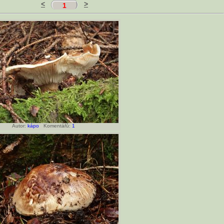
<
>
1
Autor:
kápo
Komentářů:
1