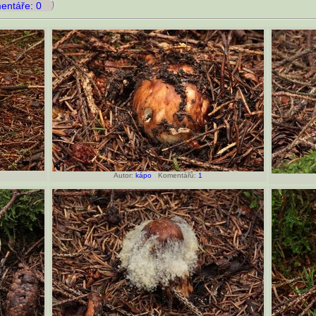
ntáře: 0
Autor:
kápo
Komentářů:
1