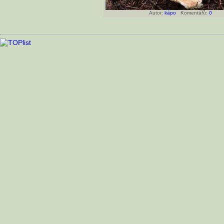
Autor:
kápo
Komentářů:
0