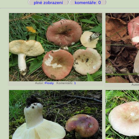
plné zobrazení
komentáře: 0
Autor:
Prosty
Komentářů:
1
Autor