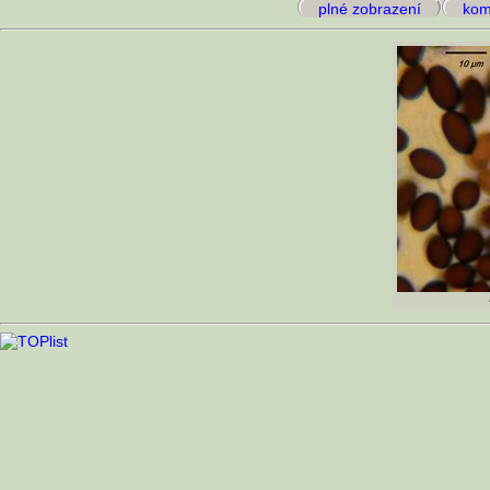
plné zobrazení
kome
A