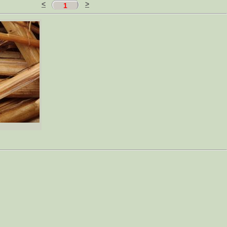
<
>
1