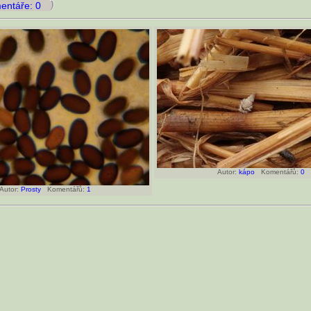
ntáře: 0
Autor:
kápo
Komentářů:
0
utor:
Prosty
Komentářů:
1