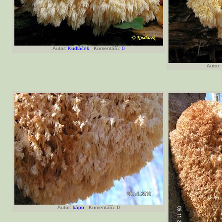
Autor:
Kudláček
Komentářů:
0
Autor:
Autor:
kápo
Komentářů:
0