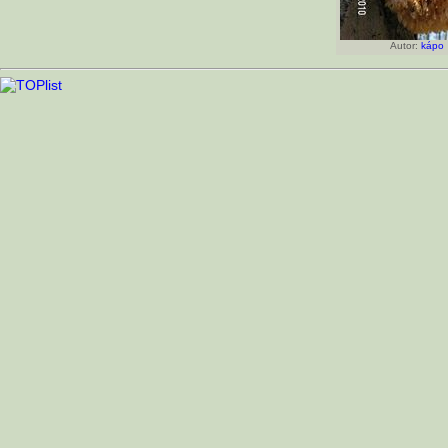
Autor:
kápo