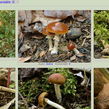
ntáře: 0
Autor:
Jethro
Komentářů:
0