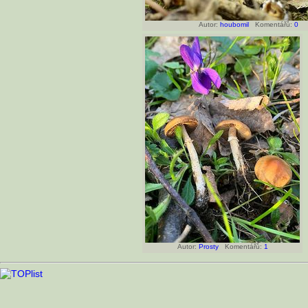
Autor:
houbomil
Komentářů:
0
Autor:
Prosty
Komentářů:
1