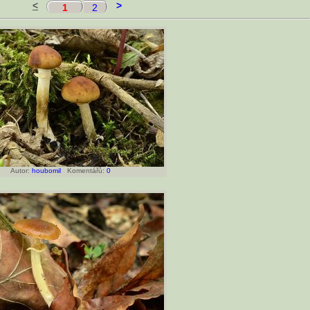
<
>
1
2
Autor:
houbomil
Komentářů:
0