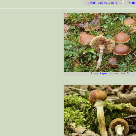
plné zobrazení
kome
Autor:
kápo
Komentářů:
0