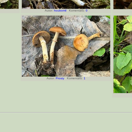
Autor:
houbomil
Komentářů:
0
Autor:
Prosty
Komentářů:
1