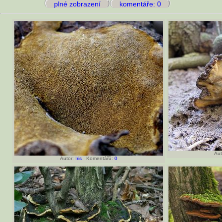
plné zobrazení
komentáře: 0
Aut
Autor:
Iris
Komentářů:
0