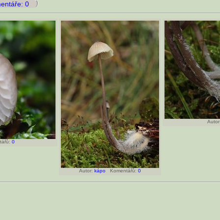
ntáře: 0
Autor
ářů:
0
Autor:
kápo
Komentářů:
0