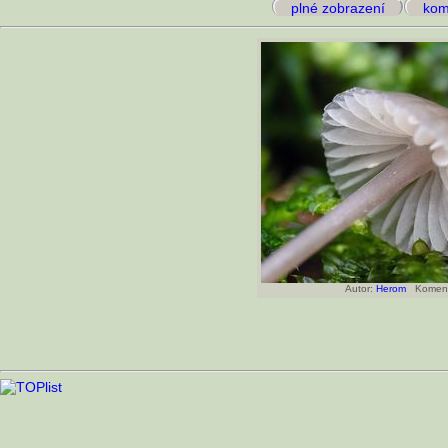
plné zobrazení
kome
Autor:
Herom
Koment