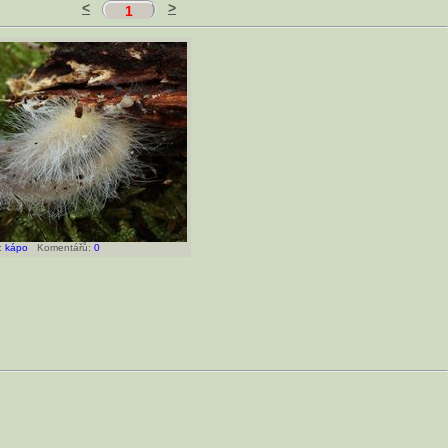
<
>
1
:
kápo
Komentářů:
0