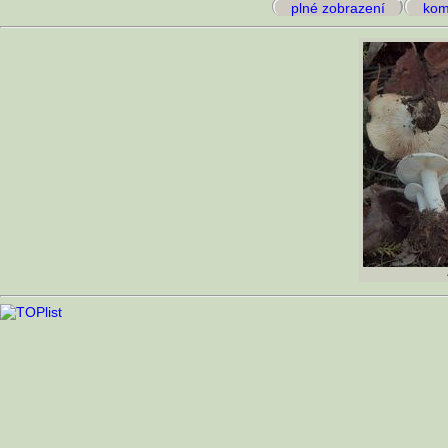
plné zobrazení
kome
A