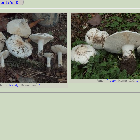
ntáře: 0
Autor:
Prosty
Komentářů:
1
utor:
Prosty
Komentářů:
1