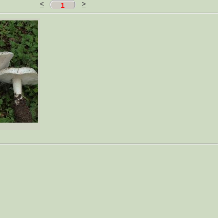
<
>
1