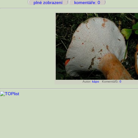
plné zobrazení
komentáře: 0
Autor:
kápo
Komentářů:
0