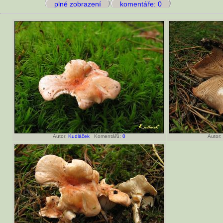
plné zobrazení
komentáře: 0
Autor:
Kudláček
Komentářů:
0
Autor: