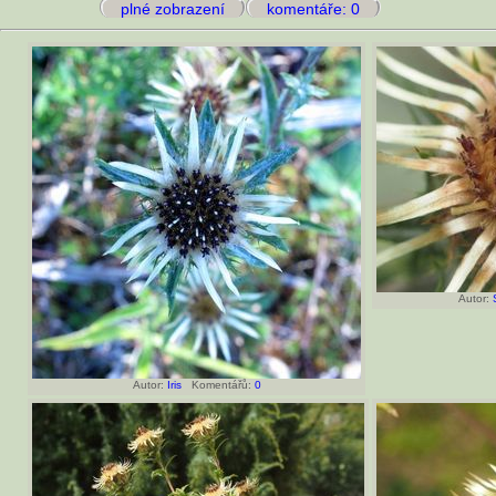
plné zobrazení
komentáře: 0
Autor:
Autor:
Iris
Komentářů:
0