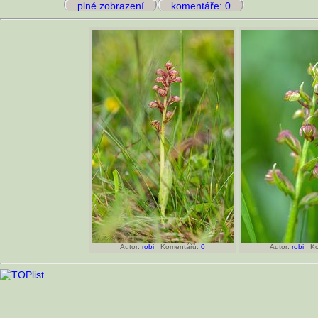
plné zobrazení
komentáře: 0
Autor:
robi
Komentářů:
0
Autor:
robi
Kom