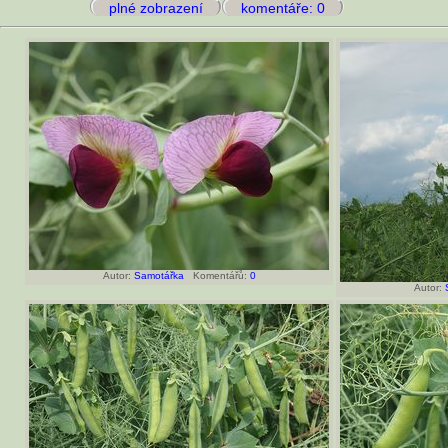
plné zobrazení
komentáře: 0
Autor:
Samotářka
Komentářů:
0
Autor: