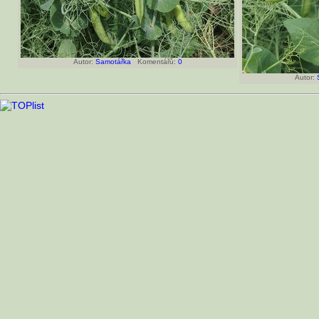
Autor:
Samotářka
Komentářů:
0
Autor: