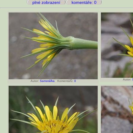
plné zobrazení
komentáře: 0
Autor:
Autor:
Samotářka
Komentářů:
0