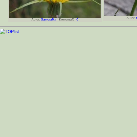
Autor:
Autor:
Samotářka
Komentářů:
0