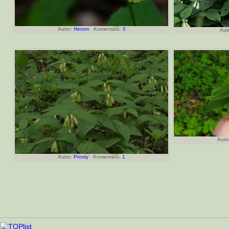
Autor:
Herom
Komentářů:
0
Aut
Auto
Autor:
Prosty
Komentářů:
1