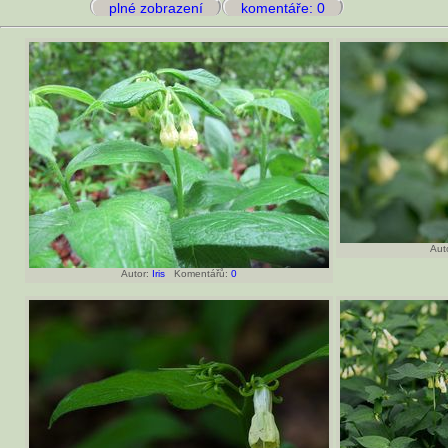
plné zobrazení
komentáře: 0
Aut
Autor:
Iris
Komentářů:
0