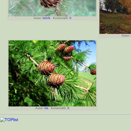
Autor:
brtník
Komentářů:
0
Autor:
Autor:
Iris
Komentářů:
0