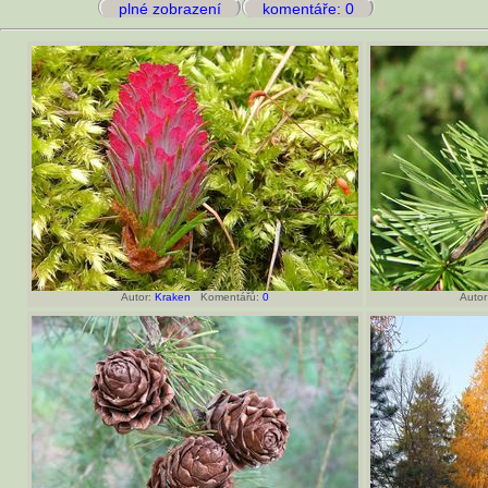
plné zobrazení
komentáře: 0
Autor:
Kraken
Komentářů:
0
Autor