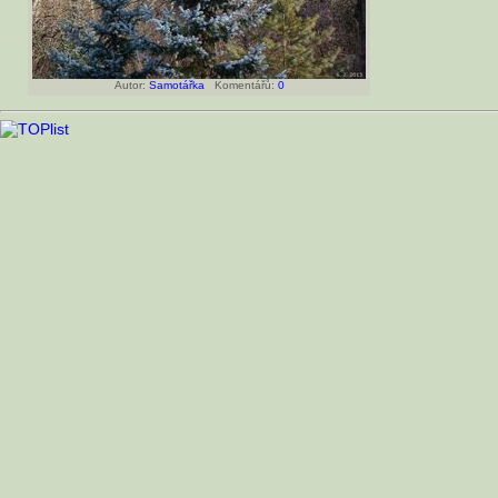
Autor:
Samotářka
Komentářů:
0