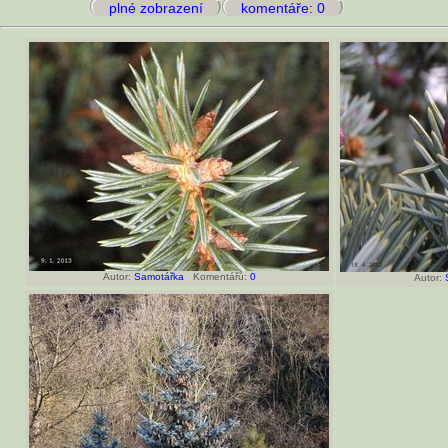
plné zobrazení
komentáře: 0
Autor:
Samotářka
Komentářů:
0
Autor: