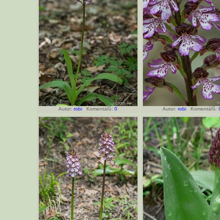
Autor:
robi
Komentářů:
0
Autor:
robi
Komentářů: