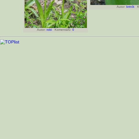
Autor:
brtník
Ko
Autor:
robi
Komentářů:
0