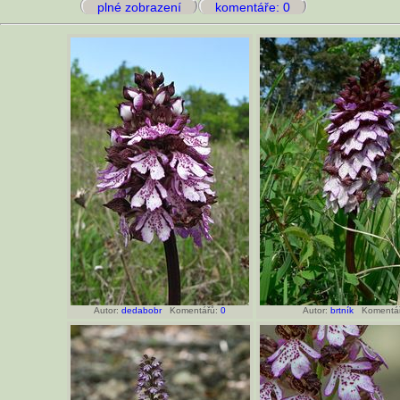
plné zobrazení
komentáře: 0
Autor:
dedabobr
Komentářů:
0
Autor:
brtník
Komentá