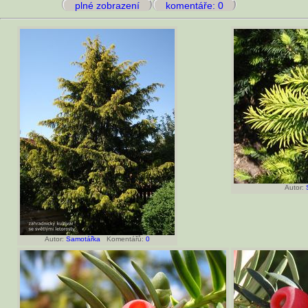
plné zobrazení
komentáře: 0
Autor:
Autor:
Samotářka
Komentářů:
0