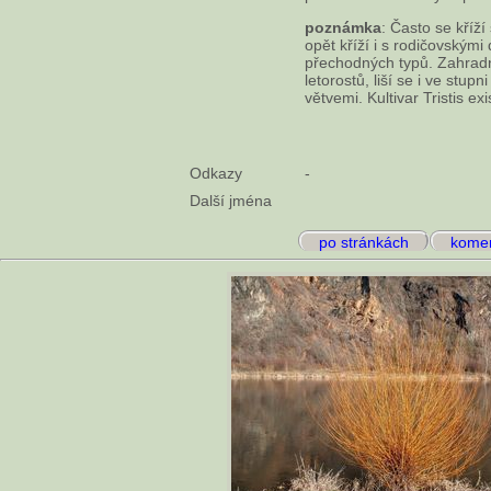
poznámka
: Často se kříž
opět kříží i s rodičovským
přechodných typů. Zahradníc
letorostů, liší se i ve stupn
větvemi. Kultivar Tristis ex
Odkazy
-
Další jména
po stránkách
komen