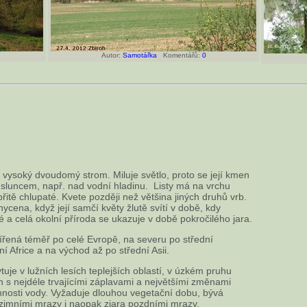
Autor:
Samotářka
Komentářů:
0
ně vysoký dvoudomý strom. Miluje světlo, proto se její kmen
 sluncem, např. nad vodní hladinu. Listy má na vrchu
řitě chlupaté. Kvete později než většina jiných druhů vrb.
ycena, když její samčí květy žlutě svítí v době, kdy
é a celá okolní příroda se ukazuje v době pokročilého jara.
zšířená téměř po celé Evropě, na severu po střední
ní Africe a na východ až po střední Asii.
tuje v lužních lesích teplejších oblastí, v úzkém pruhu
 s nejdéle trvajícími záplavami a největšími změnami
nnosti vody. Vyžaduje dlouhou vegetační dobu, bývá
imními mrazy i naopak zjara pozdními mrazy.