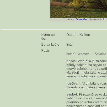
Autor:
Samotářka
Komentářů:
2
Kvete od-
Duben - Květen
do
Barva květu
jiná
Popis
čeleď: vrbovité -
Saliciae
popis
: Vrba bílá je střed
někdy naklání co nejvíc za
tmavě zelené, na rubu stříb
Na zdejším obrázku je zach
sousední vrby jsou odkvetl
rozšíření
: Vrba bílá je ro
Skandinavii, roste i v sever
výskyt
: Přirozeně se vysky
kolem břehů vod, v místech
půdního povrchu vlivem či
poškozována časnými podz