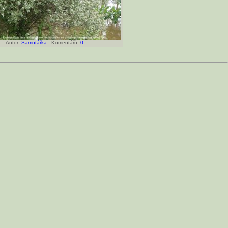
Autor:
Samotářka
Komentářů:
0