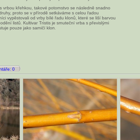
í s vrbou křehkou, takové potomstvo se následně snadno
i druhy, proto se v přírodě setkáváme s celou řadou
i vypěstovali od vrby bílé řadu klonů, které se liší barvou
i odění listů. Kultivar Tristis je smuteční vrba s převislými
istuje pouze jako samičí klon.
táře: 0