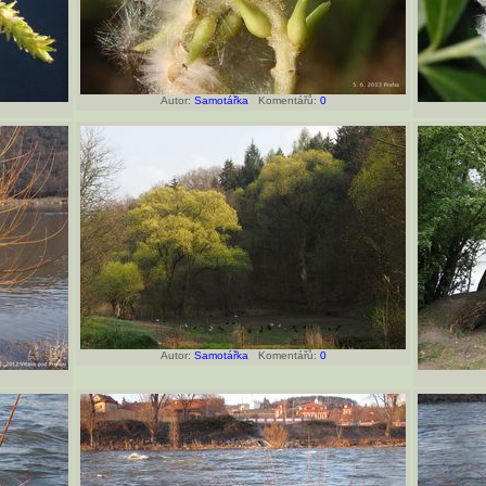
Autor:
Samotářka
Komentářů:
0
Autor:
Samotářka
Komentářů:
0