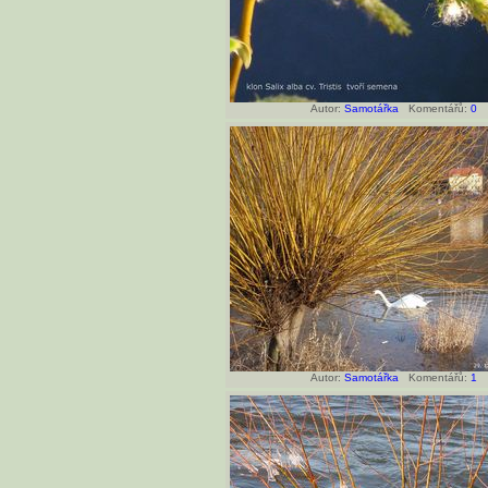
Autor:
Samotářka
Komentářů:
0
Autor:
Samotářka
Komentářů:
1