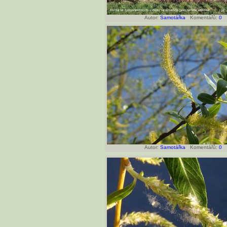
Autor:
Samotářka
Komentářů:
0
Autor:
Samotářka
Komentářů:
0