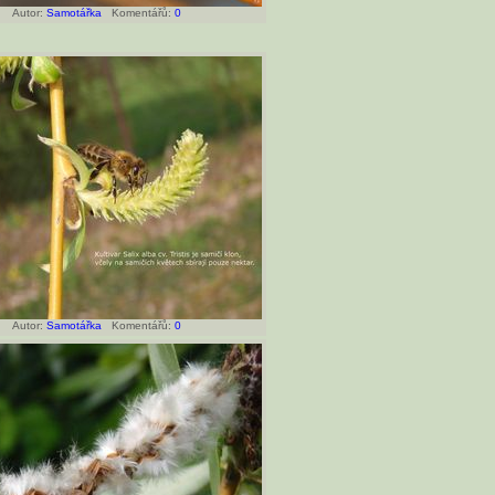
Autor:
Samotářka
Komentářů:
0
Autor:
Samotářka
Komentářů:
0