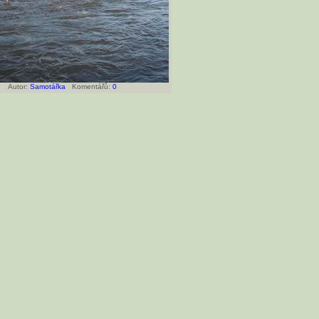
Autor:
Samotářka
Komentářů:
0