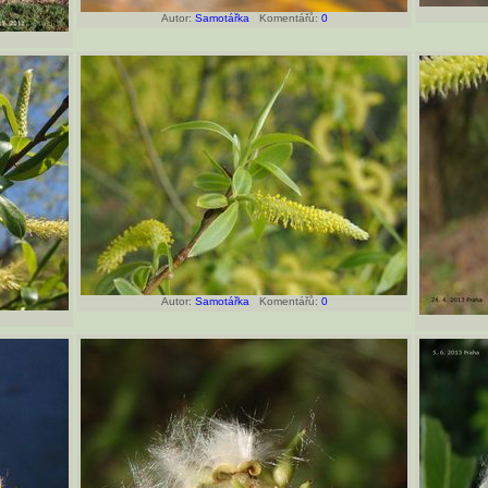
Autor:
Samotářka
Komentářů:
0
Autor:
Samotářka
Komentářů:
0