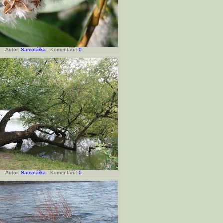
Autor:
Samotářka
Komentářů:
0
Autor:
Samotářka
Komentářů:
0