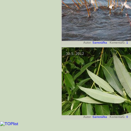
Autor:
Samotářka
Komentářů:
1
Autor:
Samotářka
Komentářů:
0