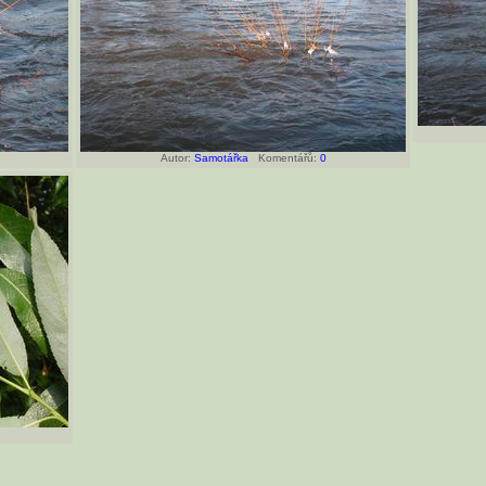
Autor:
Samotářka
Komentářů:
0