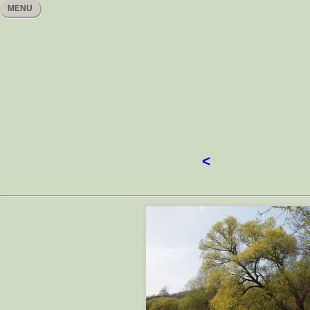
MENU
<